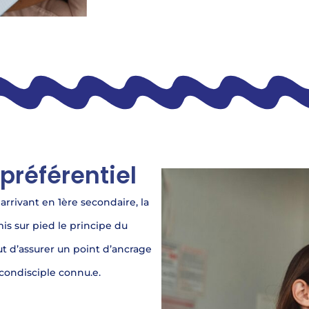
référentiel
 arrivant en 1ère secondaire, la
s sur pied le principe du
ut d’assurer un point d’ancrage
e condisciple connu.e.