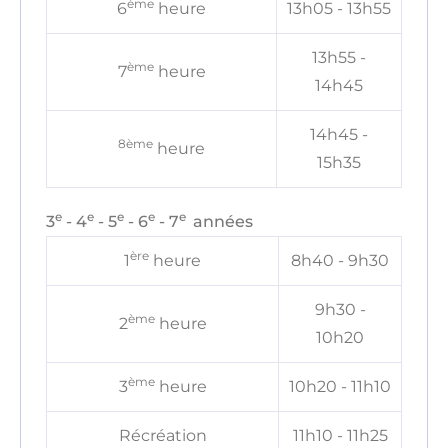
ème
6
heure
13h05 - 13h55
13h55 -
ème
7
heure
14h45
14h45 -
8
ème
heure
15h35
e
e
e
e
e
3
- 4
- 5
- 6
- 7
années
ère
1
heure
8h40 - 9h30
9h30 -
ème
2
heure
10h20
ème
3
heure
10h20 - 11h10
Récréation
11h10 - 11h25