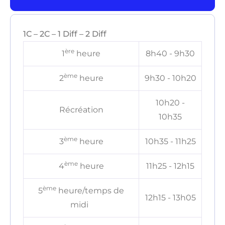
1C – 2C – 1 Diff – 2 Diff
ère
1
heure
8h40 - 9h30
ème
2
heure
9h30 - 10h20
10h20 -
Récréation
10h35
ème
3
heure
10h35 - 11h25
ème
4
heure
11h25 - 12h15
ème
5
heure/temps de
12h15 - 13h05
midi